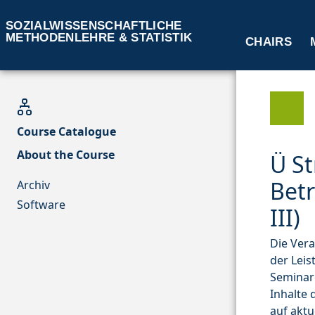
SOZIALWISSENSCHAFTLICHE
METHODENLEHRE & STATISTIK
CHAIRS
Course Catalogue
About the Course
Ü St
Betr
Archiv
Software
III)
Die Vera
der Leis
Seminar
Inhalte 
auf aktu