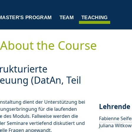
MASTER'S PROGRAM
TEAM
TEACHING
About the Course
rukturierte
euung (DatAn, Teil
nstaltung dient der Unterstützung bei
Lehrende
tungserbringung für die laufenden
e des Moduls. Fallweise werden die
Fabienne Seife
der Seminare vertiefend diskutiert und
Juliana Witkow
elle Fragen angewandt.