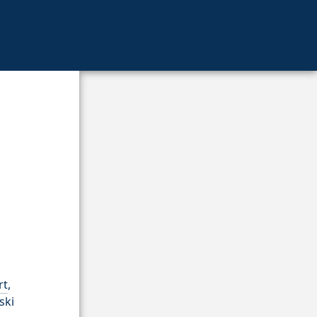
rt
,
ski