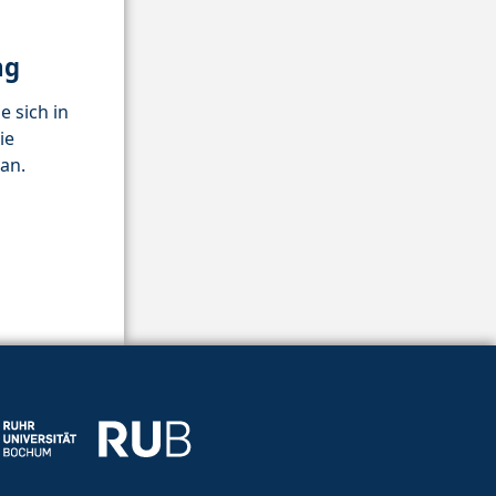
ng
e sich in
ie
an.