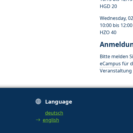
HGD 20
Wednesday, 02
10:00 bis 12:0
HZO 40
Anmeldu
Bitte melden Si
eCampus
für d
Veranstaltung 
Language
deutsch
english