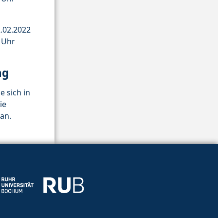
.02.2022
0 Uhr
ng
e sich in
ie
an.