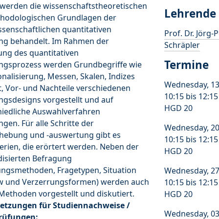
 werden die wissenschaftstheoretischen
Lehrende
hodologischen Grundlagen der
ssenschaftlichen quantitativen
Prof. Dr. Jörg-
ng behandelt. Im Rahmen der
Schräpler
ung des quantitativen
Termine
ngsprozess werden Grundbegriffe wie
nalisierung, Messen, Skalen, Indizes
Wednesday, 13
t, Vor- und Nachteile verschiedenen
10:15 bis 12:1
gsdesigns vorgestellt und auf
HGD 20
hiedliche Auswahlverfahren
gen. Für alle Schritte der
Wednesday, 20
hebung und -auswertung gibt es
10:15 bis 12:1
erien, die erörtert werden. Neben der
HGD 20
disierten Befragung
ungsmethoden, Fragetypen, Situation
Wednesday, 27
ew und Verzerrungsformen) werden auch
10:15 bis 12:1
 Methoden vorgestellt und diskutiert.
HGD 20
etzungen für Studiennachweise /
Wednesday, 03
rüfungen: