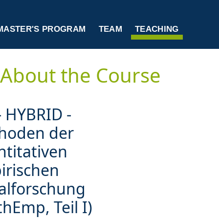
MASTER'S PROGRAM
TEAM
TEACHING
About the Course
- HYBRID -
hoden der
titativen
irischen
alforschung
hEmp, Teil I)