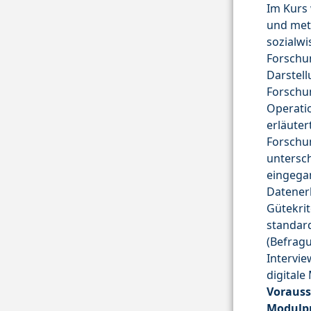
Im Kurs
und met
sozialwi
Forschu
Darstell
Forschu
Operatio
erläuter
Forschun
untersc
eingegan
Datener
Gütekrit
standar
(Befrag
Intervi
digitale
Vorauss
Modulp