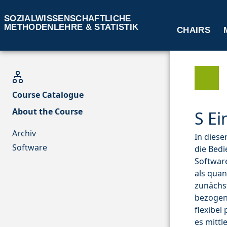
SOZIALWISSENSCHAFTLICHE
METHODENLEHRE & STATISTIK
CHAIRS
Course Catalogue
About the Course
S Ei
Archiv
In diese
Software
die Bedi
Softwar
als quan
zunächst
bezogen
flexibel
es mittl