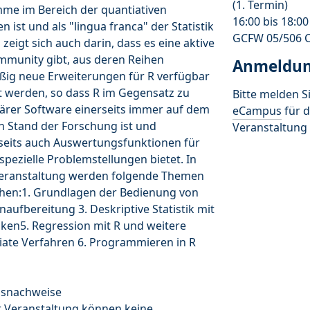
(1. Termin)
me im Bereich der quantiativen
16:00 bis 18:0
 ist und als "lingua franca" der Statistik
GCFW 05/506 C
s zeigt sich auch darin, dass es eine aktive
munity gibt, aus deren Reihen
Anmeldu
ßig neue Erweiterungen für R verfügbar
 werden, so dass R im Gegensatz zu
Bitte melden Si
ärer Software einerseits immer auf dem
eCampus
für d
n Stand der Forschung ist und
Veranstaltung 
seits auch Auswertungsfunktionen für
spezielle Problemstellungen bietet. In
Veranstaltung werden folgende Themen
hen:1. Grundlagen der Bedienung von
naufbereitung 3. Deskriptive Statistik mit
iken5. Regression mit R und weitere
iate Verfahren 6. Programmieren in R
gsnachweise
r Veranstaltung können keine