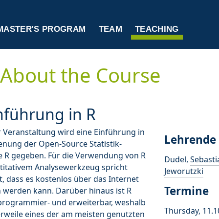
MASTER'S PROGRAM
TEAM
TEACHING
About the Course
nführung in R
r Veranstaltung wird eine Einführung in
Lehrende
enung der Open-Source Statistik-
e R gegeben. Für die Verwendung von R
Dudel,
Sebasti
titativem Analysewerkzeug spricht
Jeworutzki
, dass es kostenlos über das Internet
Termine
 werden kann. Darüber hinaus ist R
 programmier- und erweiterbar, weshalb
Thursday, 11.1
erweile eines der am meisten genutzten