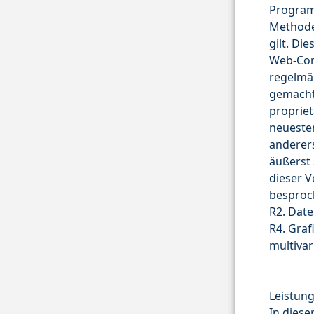
Program
Methoden
gilt. Die
Web-Com
regelmä
gemacht
propriet
neueste
anderer
äußerst 
dieser 
besproc
R2. Date
R4. Graf
multivar
Leistun
In diese