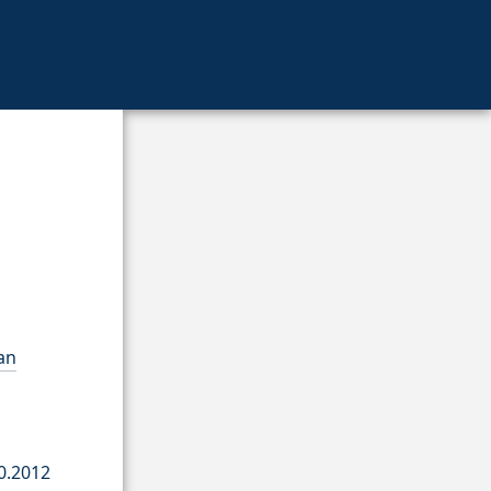
an
0.2012