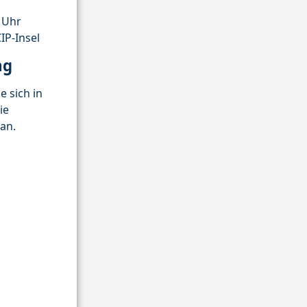
0 Uhr
IP-Insel
ng
e sich in
ie
an.