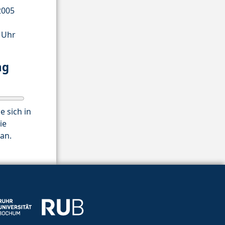
2005
0 Uhr
ng
e sich in
ie
an.